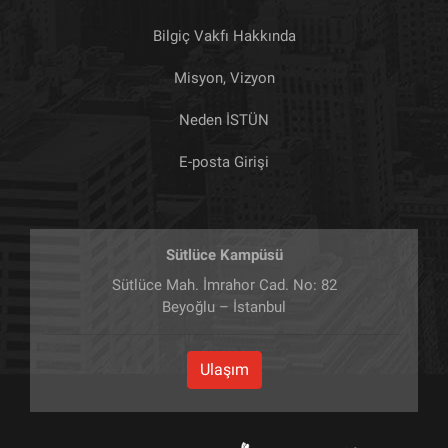
Bilgiç Vakfı Hakkında
Misyon, Vizyon
Neden İSTÜN
E-posta Girişi
Sütlüce Kampüsü
Sütlüce Mah. İmrahor Cad. No: 82
Beyoğlu – İstanbul
Ulaşım