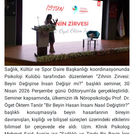
Sağlık, Kültür ve Spor Daire Başkanlığı koordinasyonunda
Psikoloji Kulübü tarafından düzenlenen “Zihnin Zirvesi:
Beyin Değişirse İnsan Değişir mi?” başlıklı seminer, 30
Nisan 2026 Perşembe günü Oditoryum’da gerçekleştirildi.
Seminer kapsamında, ülkemizin ilk Nöropsikoloğu Prof. Dr.
Öget Öktem Tanör “Bir Beyin Hasarı İnsanı Nasıl Değiştirir?”
başlıklı konuşmasıyla beyin hasarlarının bireyin
davranışları, kişiliği ve bilişsel süreçleri üzerindeki etkilerini
bilimsel bir çerçevede ele aldı.
Uzm. Klinik Psikolog
Mehmet Said Aygün ise “Sağlıklı ve Zinde Bir Beyin İçin