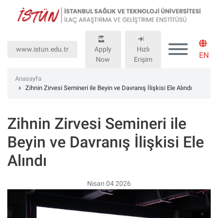
Lütfen
dikkat:
Bu
web
www.istun.edu.tr
Apply
Hızlı
sitesinde,
EN
Now
Erişim
erişilebilirliği
destekleyen
Anasayfa
bir
Zihnin Zirvesi Semineri ile Beyin ve Davranış İlişkisi Ele Alındı
"Nagish
BiClick"
Zihnin Zirvesi Semineri ile
sistemi
bulunur.
Beyin ve Davranış İlişkisi Ele
Alındı
Nisan 04 2026