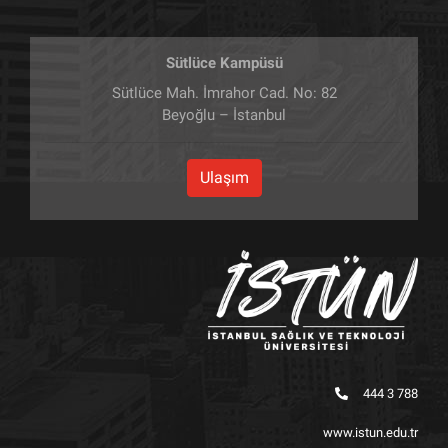
Sütlüce Kampüsü
Sütlüce Mah. İmrahor Cad. No: 82
Beyoğlu – İstanbul
Ulaşım
444 3 788
www.istun.edu.tr