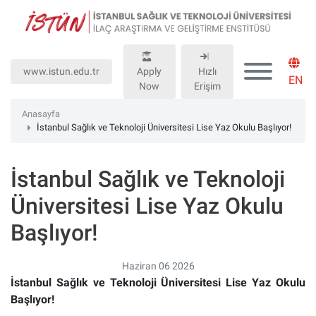
Lütfen
dikkat:
Bu
web
www.istun.edu.tr
Apply
Hızlı
sitesinde,
EN
Now
Erişim
erişilebilirliği
destekleyen
Anasayfa
bir
İstanbul Sağlık ve Teknoloji Üniversitesi Lise Yaz Okulu Başlıyor!
"Nagish
BiClick"
İstanbul Sağlık ve Teknoloji
sistemi
bulunur.
Üniversitesi Lise Yaz Okulu
Başlıyor!
Haziran 06 2026
İstanbul Sağlık ve Teknoloji Üniversitesi Lise Yaz Okulu
Başlıyor!