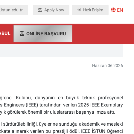
EN
istun.edu.tr
Apply Now
Hızlı Erişim
ABUL
ONLINE BAŞVURU
Haziran 06 2026
Öğrenci Kulübü, dünyanın en büyük teknik profesyonel
nics Engineers (IEEE) tarafından verilen 2025 IEEE Exemplary
k görülerek önemli bir uluslararası başarıya imza attı.
sal sürdürülebilirliği, üyelerine sunduğu akademik ve mesleki
kate alınarak verilen bu prestijli ödül, IEEE İSTÜN Öğrenci