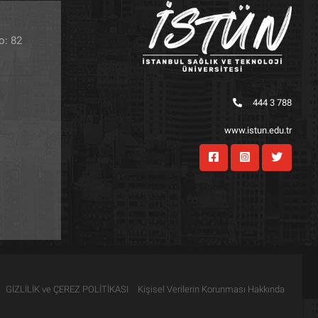
o: 82
444 3 788
www.istun.edu.tr
GİZLİLİK ve ÇEREZ POLİTİKASI
Kişisel Verilerin Korunması Hakkında