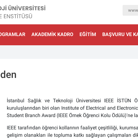
www.
OGRAMLAR
AKADEMIK KADRO
EĞITIM
BAŞVURU VE K
nden
İstanbul Sağlık ve Teknoloji Üniversitesi IEEE İSTÜN 
kuruluşlarından biri olan Institute of Electrical and Electro
Student Branch Award (IEEE Örnek Öğrenci Kolu Ödülü)'ne layı
IEEE tarafından öğrenci kollarının faaliyet çeşitliliği, kurum
gelişim olanakları ile topluma katkı sağlayan çalışmaları dik