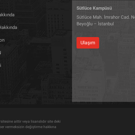
Sütlüce Kampüsü
akkında
Sütlüce Mah. İmrahor Cad. N
Beyoğlu – İstanbul
 Hakkında
yon
Ulaşım
N
i
tesine aittir veya lisanslıdır site deki
haber vermeksizin değiştirme hakkına