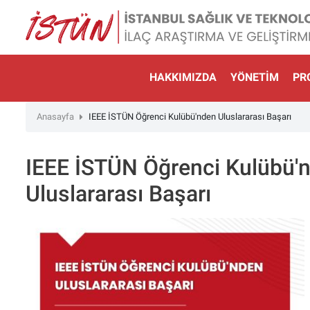
Lütfen
dikkat:
Bu
web
sitesinde,
HAKKIMIZDA
YÖNETIM
PR
erişilebilirliği
destekleyen
Anasayfa
IEEE İSTÜN Öğrenci Kulübü'nden Uluslararası Başarı
bir
"Nagish
BiClick"
IEEE İSTÜN Öğrenci Kulübü'
sistemi
Uluslararası Başarı
bulunur.
web
sitesini
ekran
okuyucusu
kullanan
görme
engelli