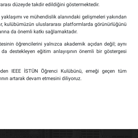
rarası düzeyde takdir edildiğini göstermektedir.
lı yaklaşımı ve mühendislik alanındaki gelişmeleri yakından
ar, kulübümüzün uluslararası platformlarda görünürlüğünü
larına da önemli katkı sağlamaktadır.
tesinin öğrencilerini yalnızca akademik açıdan değil; aynı
 da destekleyen eğitim anlayışının önemli bir göstergesi
il eden IEEE İSTÜN Öğrenci Kulübünü, emeği geçen tüm
rının artarak devam etmesini diliyoruz.