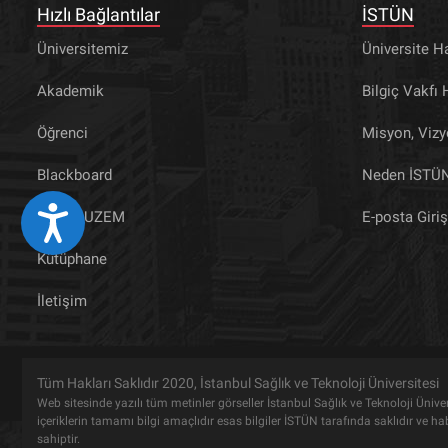
Hızlı Bağlantılar
İSTÜN
Üniversitemiz
Üniversite H
Akademik
Bilgiç Vakfı
Öğrenci
Misyon, Viz
Blackboard
Neden İSTÜ
Eri&#351;ilebilirlik
İSTÜN UZEM
E-posta Giriş
Kütüphane
İletişim
Tüm Hakları Saklıdır 2020, İstanbul Sağlık ve Teknoloji Üniversitesi
Web sitesinde yazılı tüm metinler görseller İstanbul Sağlık ve Teknoloji Üniversi
içeriklerin tamamı bilgi amaçlıdır esas bilgiler İSTÜN tarafında saklıdır ve 
sahiptir.